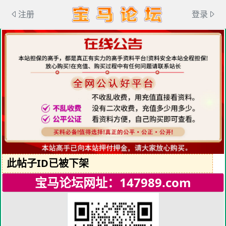
注册
登录
此帖子ID已被下架
宝马论坛网址：147989.com