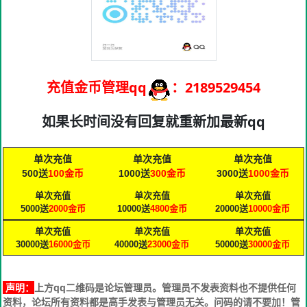
充值金币管理qq
：2189529454
如果长时间没有回复就重新加最新qq
单次充值
单次充值
单次充值
500送
100金币
1000送
300金币
3000送
1000
金币
单次充值
单次充值
单次充值
5000送
2000
金币
10000送
4800
金币
20000送
10000
金币
单次充值
单次充值
单次充值
30000送
16000
金币
40000送
23000
金币
50000送
30000
金币
声明：
上方qq二维码是论坛管理员。管理员不发表资料也不提供任何
资料，论坛所有资料都是高手发表与管理员无关。问码的请不要加！管