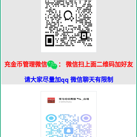
充金币管理
微信
： 微信扫上面二维码加好友
请大家尽量加qq 微信聊天有限制