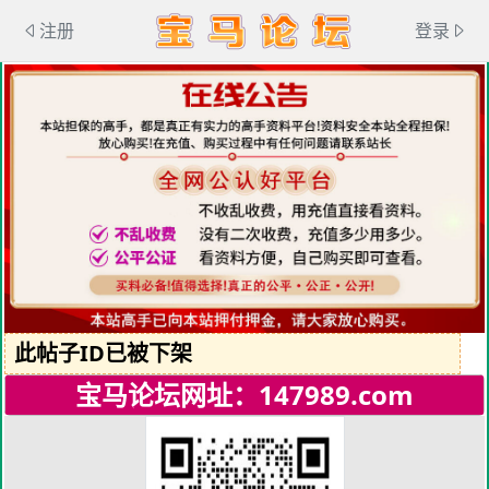
注册
登录
此帖子ID已被下架
宝马论坛网址：147989.com