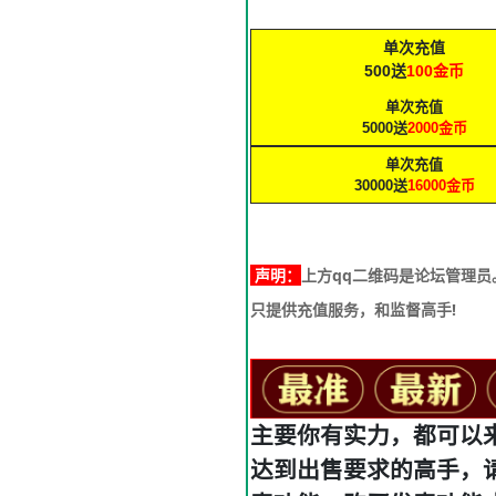
单次充值
500送
100金币
单次充值
5000送
2000
金币
单次充值
30000送
16000
金币
声明：
上方qq二维码是论坛管理
只提供充值服务，和监督高手!
主要你有实力，都可以
达到出售要求的高手，请