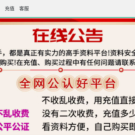
3883.COM绿色网站
充值
客服