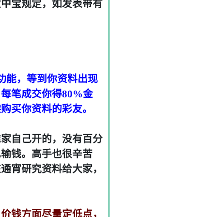
宝中宝规定，如发表带有
功能，等到你资料出现
每笔成交你得80%金
偿购买你资料的彩友。
谁家自己开的，没有百分
也输钱。高手也很辛苦
在通宵研究资料给大家，
，价钱方面尽量定低点，