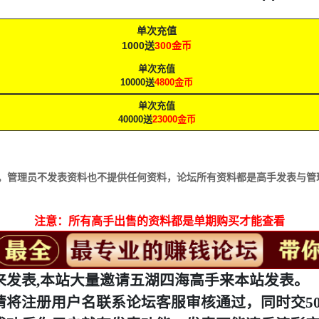
单次充值
1000送
300金币
单次充值
10000送
4800
金币
单次充值
40000送
23000
金币
员。管理员不发表资料也不提供任何资料，论坛所有资料都是高手发表与管
注意：所有高手出售的资料都是单期购买才能查看
来发表,本站大量邀请五湖四海高手来本站发表。
将注册用户名联系论坛客服审核通过，同时交50