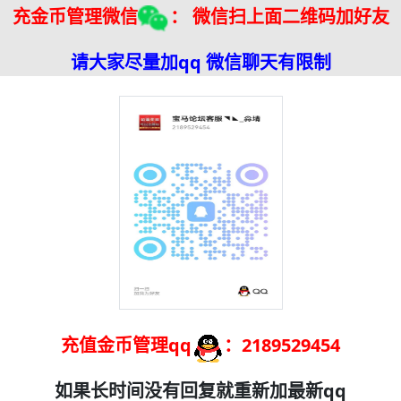
充金币管理
微信
： 微信扫上面二维码加好友
请大家尽量加qq 微信聊天有限制
充值金币管理qq
：2189529454
如果长时间没有回复就重新加最新qq