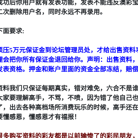
成功后你用户就有发表功能，发表不能违反澳彩
二次删除用户名，同时永远不再录用。
下面要求:
须压5万元保证金到论坛管理员处，才给出售资料
理会把你所有保证金退回给你。声明：出售资料，
发表资格。押金和账户里面的资金全部冻结，赔
资料我们只保证每期真实，错对难免，六合不是
大家要理解高手，不骂，不喷，因为错了他自己
了，出去各种高档场所消费玩乐的时候，高手还
要懂感恩，懂感恩才有福报！
很多购买资料的彩友都是以前输惨了的彩民朋友