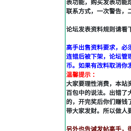
表功能，购买发表功能
联系方式，一次警告，
论坛发表资料规则请看
高手出售资料要求，必
连错后被下架，论坛管
币。如果有改料取消你
温馨提示 ：
大家要理性消费，本站
百包中的说法。出错了
的，开完奖后你们赚钱
带大家发财。所以做人
另外也告诫发帖高手，